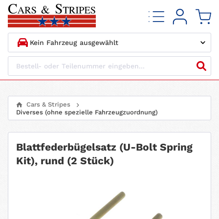
1.
HERSTELLER
2.
MODELL
Cars & Stripes
Diverses (ohne spezielle Fahrzeugzuordnung)
3.
BAUJAHR
4.
MOTORTYP
Blattfederbügelsatz (U-Bolt Spring
Kit), rund (2 Stück)