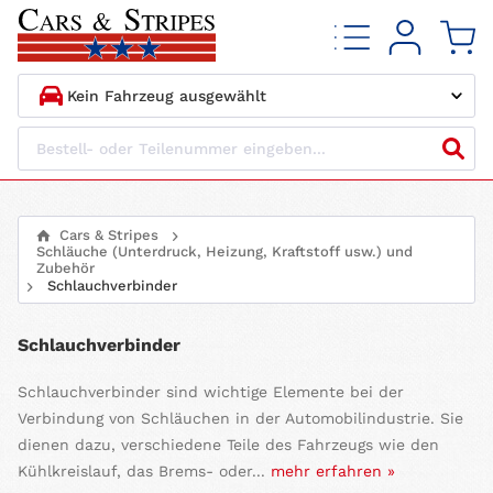
1.
HERSTELLER
2.
MODELL
Cars & Stripes
Schläuche (Unterdruck, Heizung, Kraftstoff usw.) und
3.
BAUJAHR
Zubehör
Schlauchverbinder
4.
MOTORTYP
Schlauchverbinder
Schlauchverbinder sind wichtige Elemente bei der
Verbindung von Schläuchen in der Automobilindustrie. Sie
dienen dazu, verschiedene Teile des Fahrzeugs wie den
Kühlkreislauf, das Brems- oder...
mehr erfahren »