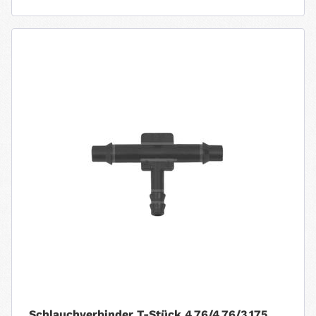
Schlauchverbinder T-Stück 4,76/4,76/3,175mm