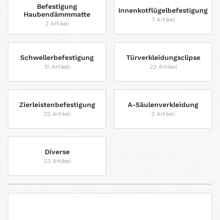
Befestigung
Innenkotflügelbefestigung
Haubendämmmatte
7 Artikel
2 Artikel
Schwellerbefestigung
Türverkleidungsclipse
10 Artikel
23 Artikel
Zierleistenbefestigung
A-Säulenverkleidung
25 Artikel
2 Artikel
Diverse
23 Artikel