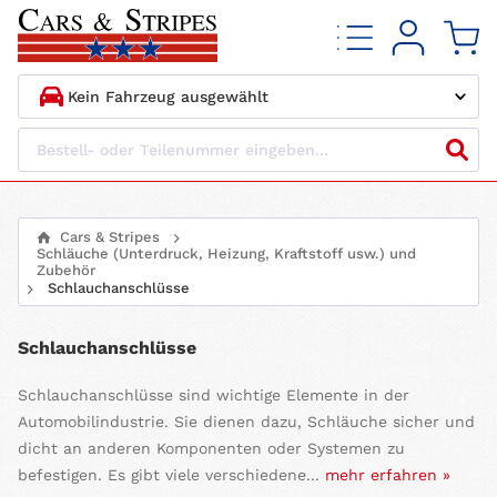
1.
HERSTELLER
2.
MODELL
Cars & Stripes
Schläuche (Unterdruck, Heizung, Kraftstoff usw.) und
3.
BAUJAHR
Zubehör
Schlauchanschlüsse
4.
MOTORTYP
Schlauchanschlüsse
Schlauchanschlüsse sind wichtige Elemente in der
Automobilindustrie. Sie dienen dazu, Schläuche sicher und
dicht an anderen Komponenten oder Systemen zu
befestigen. Es gibt viele verschiedene...
mehr erfahren »