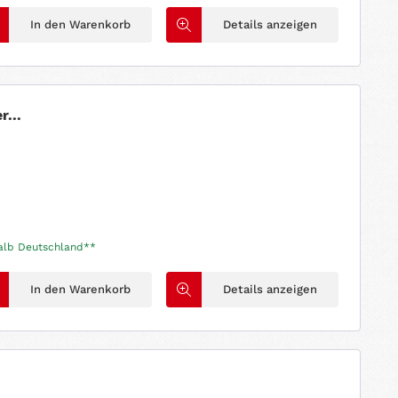
In den Warenkorb
Details anzeigen
r...
halb Deutschland**
In den Warenkorb
Details anzeigen