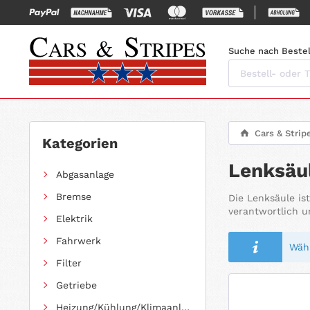
Suche nach Bestel
Cars & Strip
Kategorien
Lenksäul
Abgasanlage
Bremse
Die Lenksäule is
verantwortlich u
Elektrik
Fahrwerk
Wähl
Filter
Getriebe
Heizung/Kühlung/Klimaanlage