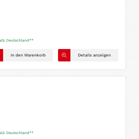
halb Deutschland**
In den Warenkorb
Details anzeigen
halb Deutschland**