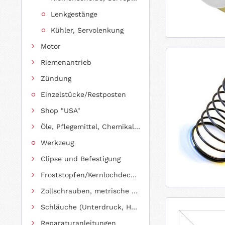
Lenkgestänge
Kühler, Servolenkung
Motor
Riemenantrieb
Zündung
Einzelstücke/Restposten
Shop "USA"
Öle, Pflegemittel, Chemikalien und Additive
Werkzeug
Clipse und Befestigung
Froststopfen/Kernlochdeckel (nach Abmessung sortiert)
Zollschrauben, metrische Schauben, Stehbolzen
Schläuche (Unterdruck, Heizung, Kraftstoff usw.) und Zubehör
Reparaturanleitungen