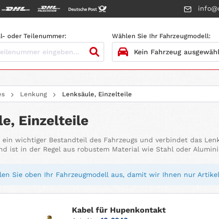
info@c
l- oder Teilenummer:
Wählen Sie Ihr Fahrzeugmodell:
1.
HERSTELLER
es
Lenkung
Lenksäule, Einzelteile
2.
MODELL
e, Einzelteile
3.
BAUJAHR
t ein wichtiger Bestandteil des Fahrzeugs und verbindet das Len
nd ist in der Regel aus robustem Material wie Stahl oder Alumini
4.
MOTORTYP
en Sie oben Ihr Fahrzeugmodell aus, damit wir Ihnen nur Artikel
Kabel für Hupenkontakt