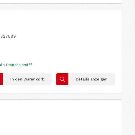
07827689
halb Deutschland**
In den Warenkorb
Details anzeigen