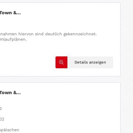
Town &...
usnahmen hiervon sind deutlich gekennzeichnet.
omlaufplänen.
Details anzeigen
Town &...
2
2
02
ropäischen