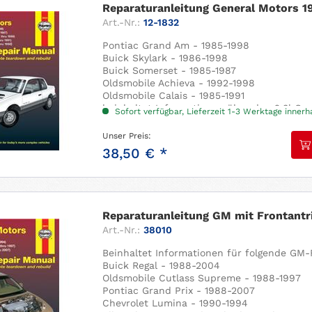
Reparaturanleitung General Motors 1
Art.-Nr.:
12-1832
Pontiac Grand Am - 1985-1998
Buick Skylark - 1986-1998
Buick Somerset - 1985-1987
Oldsmobile Achieva - 1992-1998
Oldsmobile Calais - 1985-1991
beinhaltet Informationen über den 2,3l Qu
Sofort verfügbar, Lieferzeit 1-3 Werktage inner
der im europäischen Pontiac Trans Sport 
wurde.
Unser Preis:
Alle Anleitungen sind englischsprachig . A
38,50 € *
Reich bebildert, mit...
Reparaturanleitung GM mit Frontantr
Art.-Nr.:
38010
Beinhaltet Informationen für folgende GM-
Buick Regal - 1988-2004
Oldsmobile Cutlass Supreme - 1988-1997
Pontiac Grand Prix - 1988-2007
Chevrolet Lumina - 1990-1994