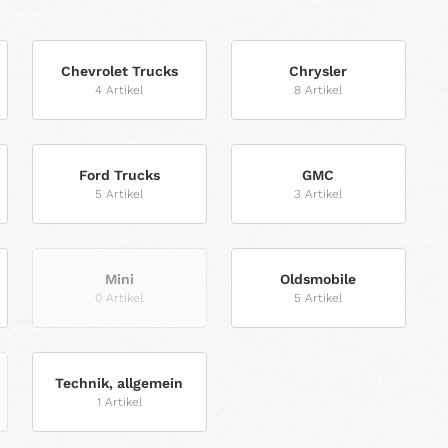
Chevrolet Trucks
Chrysler
4 Artikel
8 Artikel
Ford Trucks
GMC
5 Artikel
3 Artikel
Mini
Oldsmobile
0 Artikel
5 Artikel
Technik, allgemein
1 Artikel