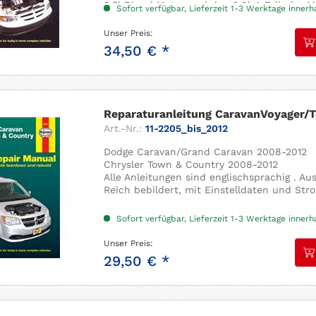
2,5l Diesel Motor und den 2,0l 4-Zylinder M
Sofort verfügbar, Lieferzeit 1-3 Werktage inner
Alle Anleitungen sind englischsprachig . A
Reich bebildert,...
Unser Preis:
34,50 € *
Reparaturanleitung CaravanVoyager/T
Art.-Nr.:
11-2205_bis_2012
Dodge Caravan/Grand Caravan 2008-2012
Chrysler Town & Country 2008-2012
Alle Anleitungen sind englischsprachig . A
Reich bebildert, mit Einstelldaten und Str
Sofort verfügbar, Lieferzeit 1-3 Werktage inner
Unser Preis:
29,50 € *