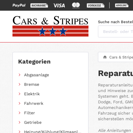
Suche nach Bestel
Cars & Strip
Kategorien
Reparatu
Abgasanlage
Bremse
Reparaturanleitu
und Hinweise zu
Elektrik
Systemen geht. B
Dodge, Ford, GMC
Fahrwerk
Automechanikern 
Filter
Fahrzeug sicher 
sicherstellen mö
Getriebe
Alle Anleitungen
Heizung/Kühlung/Klimaanlage