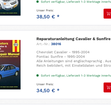
Alle Anleitungen sind englischsprachig . A
Sofort verfügbar, Lieferzeit 1-3 Werktage inner
Reich bebildert, mit Einstelldaten und Str
Unser Preis:
38,50 € *
Reparaturanleitung Cavalier & Sunfir
Art.-Nr.:
38016
Chevrolet Cavalier - 1995-2004
Pontiac Sunfire - 1995-2004
Alle Anleitungen sind englischsprachig . A
Reich bebildert, mit Einstelldaten und Str
Sofort verfügbar, Lieferzeit 1-3 Werktage inner
Unser Preis:
34,50 € *