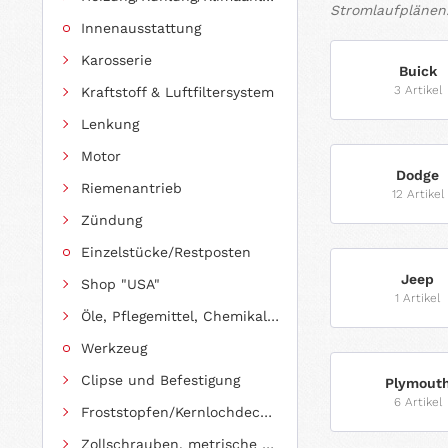
Stromlaufplänen
Innenausstattung
Karosserie
Buick
3 Artikel
Kraftstoff & Luftfiltersystem
Lenkung
Motor
Dodge
Riemenantrieb
12 Artikel
Zündung
Einzelstücke/Restposten
Jeep
Shop "USA"
1 Artikel
Öle, Pflegemittel, Chemikalien und Additive
Werkzeug
Clipse und Befestigung
Plymout
6 Artikel
Froststopfen/Kernlochdeckel (nach Abmessung sortiert)
Zollschrauben, metrische Schauben, Stehbolzen