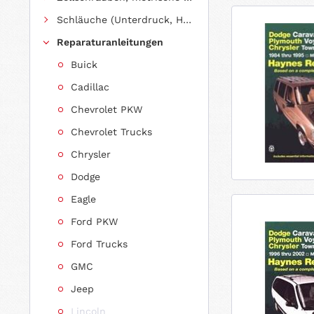
Schläuche (Unterdruck, Heizung, Kraftstoff usw.) und Zubehör
Reparaturanleitungen
Buick
Cadillac
Chevrolet PKW
Chevrolet Trucks
Chrysler
Dodge
Eagle
Ford PKW
Ford Trucks
GMC
Jeep
Lincoln