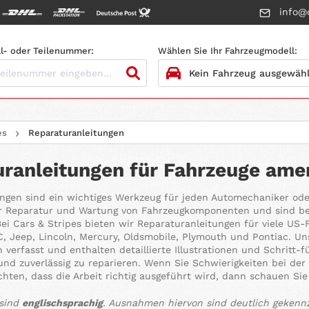
info@c
l- oder Teilenummer:
Wählen Sie Ihr Fahrzeugmodell:
1.
HERSTELLER
es
Reparaturanleitungen
2.
MODELL
ranleitungen für Fahrzeuge amer
3.
BAUJAHR
ngen sind ein wichtiges Werkzeug für jeden Automechaniker oder
r Reparatur und Wartung von Fahrzeugkomponenten und sind bes
4.
MOTORTYP
ei Cars & Stripes bieten wir Reparaturanleitungen für viele US-F
, Jeep, Lincoln, Mercury, Oldsmobile, Plymouth und Pontiac. Un
verfasst und enthalten detaillierte Illustrationen und Schritt-
und zuverlässig zu reparieren. Wenn Sie Schwierigkeiten bei de
chten, dass die Arbeit richtig ausgeführt wird, dann schauen Si
 sind
englischsprachig
. Ausnahmen hiervon sind deutlich gekennz