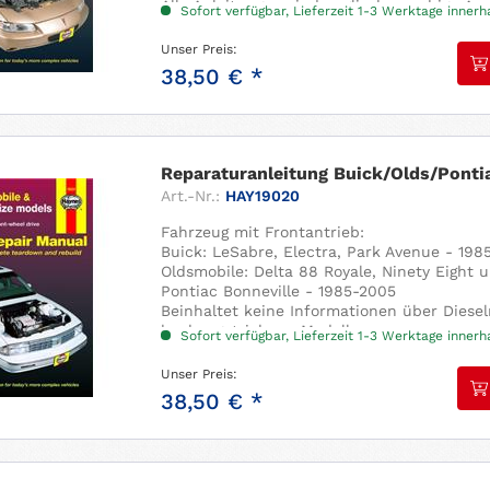
Alle Anleitungen sind englischsprachig . A
Sofort verfügbar, Lieferzeit 1-3 Werktage inner
Reich bebildert, mit Einstelldaten und Str
Unser Preis:
38,50 € *
Reparaturanleitung Buick/Olds/Pontiac
Art.-Nr.:
HAY19020
Fahrzeug mit Frontantrieb:
Buick: LeSabre, Electra, Park Avenue - 198
Oldsmobile: Delta 88 Royale, Ninety Eight
Pontiac Bonneville - 1985-2005
Beinhaltet keine Informationen über Diese
heckangetriebene Modelle.
Sofort verfügbar, Lieferzeit 1-3 Werktage inner
Alle Anleitungen sind englischsprachig . A
Reich...
Unser Preis:
38,50 € *