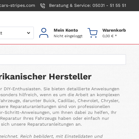
ars-stripes.com
Beratung & Service: 05031 - 51 55 51
Mein Konto
Warenkorb
Nicht eingeloggt
0,00 € *
ikanischer Hersteller
 DIY-Enthusiasten. Sie bieten detaillierte Anweisungen
onders hilfreich, wenn es um die Arbeit an komplexen
ahrzeuge, darunter Buick, Cadillac, Chevrolet, Chrysler,
sere Reparaturanleitungen sind von professionellen
für-Schritt-Anweisungen, um Ihnen dabei zu helfen, Ihr
r Reparatur Ihres Fahrzeugs haben oder einfach nur
e sich unsere Reparaturanleitungen an.
eichnet. Reich bebildert, mit Einstelldaten und