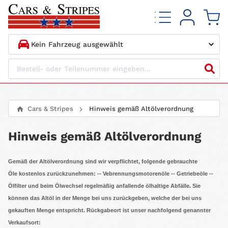
1.
HERSTELLER
2.
MODELL
Cars & Stripes
Hinweis gemäß Altölverordnung
3.
BAUJAHR
Hinweis gemäß Altölverordnung
4.
MOTORTYP
Gemäß der Altölverordnung sind wir verpflichtet, folgende gebrauchte
Öle
kostenlos zurückzunehmen: -- Vebrennungsmotorenöle -- Getriebeöle --
Ölfilter und beim Ölwechsel regelmäßig anfallende ölhaltige Abfälle. Sie
können das Altöl in der Menge bei uns zurückgeben, welche der bei uns
gekauften Menge entspricht. Rückgabeort ist unser nachfolgend genannter
Verkaufsort: