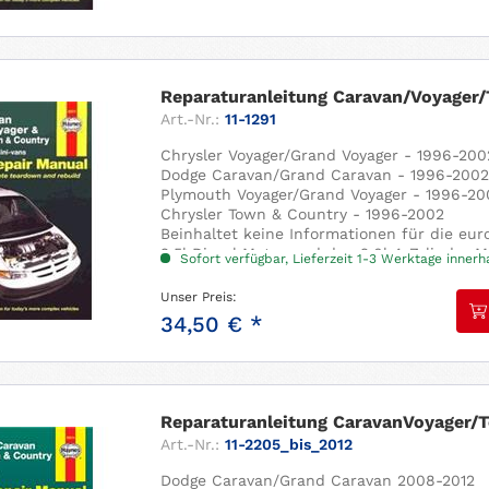
Reparaturanleitung Caravan/Voyager/
Art.-Nr.:
11-1291
Chrysler Voyager/Grand Voyager - 1996-200
Dodge Caravan/Grand Caravan - 1996-200
Plymouth Voyager/Grand Voyager - 1996-20
Chrysler Town & Country - 1996-2002
Beinhaltet keine Informationen für die eu
2,5l Diesel Motor und den 2,0l 4-Zylinder M
Sofort verfügbar, Lieferzeit 1-3 Werktage inner
Alle Anleitungen sind englischsprachig . A
Reich bebildert,...
Unser Preis:
34,50 € *
Reparaturanleitung CaravanVoyager/T
Art.-Nr.:
11-2205_bis_2012
Dodge Caravan/Grand Caravan 2008-2012