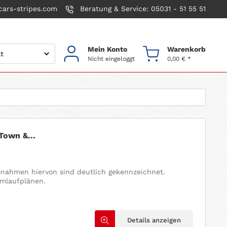
ars-stripes.com
Beratung & Service: 05031 - 51 55 51
Mein Konto
Warenkorb
Nicht eingeloggt
0,00 € *
Town &...
usnahmen hiervon sind deutlich gekennzeichnet.
omlaufplänen.
Details anzeigen