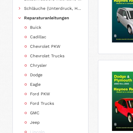
Schläuche (Unterdruck, Heizung, Kraftstoff usw.) und Zubehör
Reparaturanleitungen
Buick
Cadillac
Chevrolet PKW
Chevrolet Trucks
Chrysler
Dodge
Eagle
Ford PKW
Ford Trucks
GMC
Jeep
Lincoln