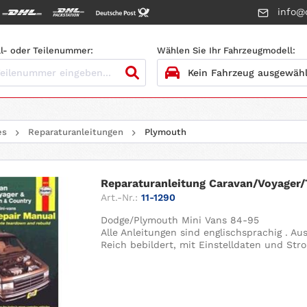
info@c
l- oder Teilenummer:
Wählen Sie Ihr Fahrzeugmodell:
1.
HERSTELLER
es
Reparaturanleitungen
Plymouth
2.
MODELL
3.
BAUJAHR
Reparaturanleitung Caravan/Voyager/
Art.-Nr.:
11-1290
4.
MOTORTYP
Dodge/Plymouth Mini Vans 84-95
Alle Anleitungen sind englischsprachig . A
Reich bebildert, mit Einstelldaten und Str