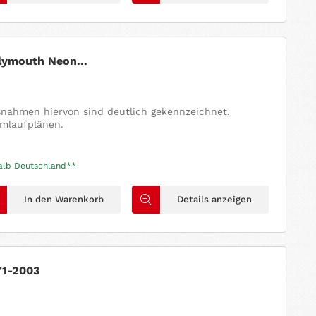
lymouth Neon...
usnahmen hiervon sind deutlich gekennzeichnet.
omlaufplänen.
halb Deutschland**
In den Warenkorb
Details anzeigen
71-2003