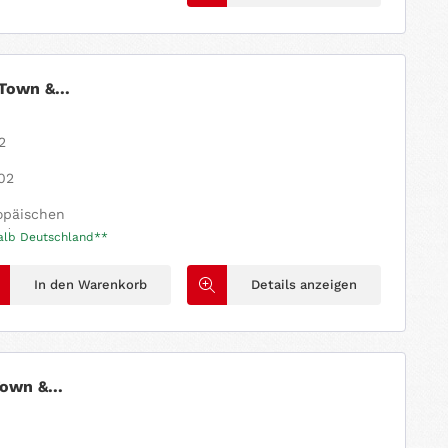
Town &...
2
2
02
ropäischen
otor.
halb Deutschland**
usnahmen hiervon sind deutlich gekennzeichnet.
In den Warenkorb
Details anzeigen
own &...