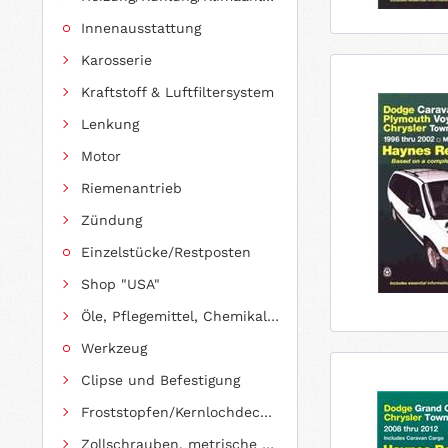
Innenausstattung
Karosserie
Kraftstoff & Luftfiltersystem
Lenkung
Motor
Riemenantrieb
Zündung
Einzelstücke/Restposten
Shop "USA"
Öle, Pflegemittel, Chemikalien und Additive
Werkzeug
Clipse und Befestigung
Froststopfen/Kernlochdeckel (nach Abmessung sortiert)
Zollschrauben, metrische Schauben, Stehbolzen