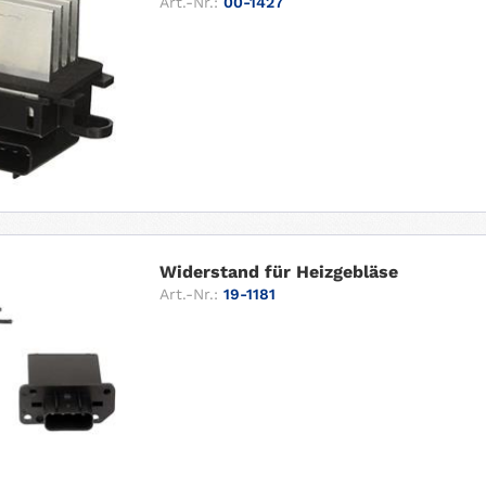
Art.-Nr.:
00-1427
Widerstand für Heizgebläse
Art.-Nr.:
19-1181