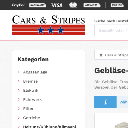
Suche nach Bestel
Cars & Strip
Kategorien
Gebläse-
Abgasanlage
Bremse
Die Gebläse-Ersa
Beispiel der Geb
Elektrik
Fahrwerk
Wähl
Filter
Getriebe
Heizung/Kühlung/Klimaanlage