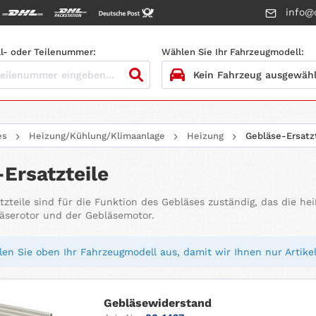
info@c
l- oder Teilenummer:
Wählen Sie Ihr Fahrzeugmodell:
1.
HERSTELLER
es
Heizung/Kühlung/Klimaanlage
Heizung
Gebläse-Ersatz
2.
MODELL
Ersatzteile
3.
BAUJAHR
tzteile sind für die Funktion des Gebläses zuständig, das die h
läserotor und der Gebläsemotor.
4.
MOTORTYP
en Sie oben Ihr Fahrzeugmodell aus, damit wir Ihnen nur Artikel
Gebläsewiderstand