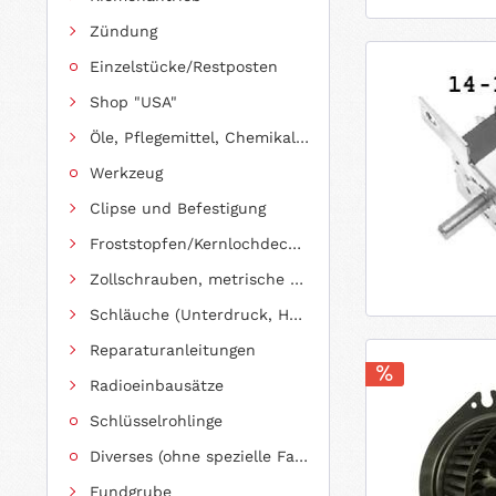
Zündung
Einzelstücke/Restposten
Shop "USA"
Öle, Pflegemittel, Chemikalien und Additive
Werkzeug
Clipse und Befestigung
Froststopfen/Kernlochdeckel (nach Abmessung sortiert)
Zollschrauben, metrische Schauben, Stehbolzen
Schläuche (Unterdruck, Heizung, Kraftstoff usw.) und Zubehör
Reparaturanleitungen
Radioeinbausätze
Schlüsselrohlinge
Diverses (ohne spezielle Fahrzeugzuordnung)
Fundgrube