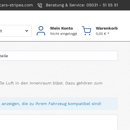
ars-stripes.com
Beratung & Service: 05031 - 51 55 51
Mein Konto
Warenkorb
Nicht eingeloggt
0,00 € *
teile
eiße Luft in den Innenraum bläst. Dazu gehören zum
 anzeigen, die zu Ihrem Fahrzeug kompatibel sind!