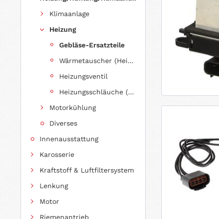
Klimaanlage
Heizung
Gebläse-Ersatzteile
Wärmetauscher (Heizungkühler)
Heizungsventil
Heizungsschläuche (Meterware)
Motorkühlung
Diverses
Innenausstattung
Karosserie
Kraftstoff & Luftfiltersystem
Lenkung
Motor
Riemenantrieb