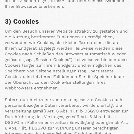
an der Zeichenfolge „https://“ und dem Schloss-Symbol in
Ihrer Browserzeile erkennen.
3) Cookies
Um den Besuch unserer Website attraktiv zu gestalten und
die Nutzung bestimmter Funktionen zu ermöglichen,
verwenden wir Cookies, also kleine Textdateien, die auf
Ihrem Endgerät abgelegt werden. Teilweise werden diese
Cookies nach Schließen des Browsers automatisch wieder
gelöscht (sog. „Session-Cookies“), teilweise verbleiben diese
Cookies länger auf Ihrem Endgerät und ermöglichen das
Speichern von Seiteneinstellungen (sog. „persistente
Cookies“). Im letzteren Fall können Sie die Speicherdauer
der Übersicht zu den Cookie-Einstellungen Ihres
Webbrowsers entnehmen.
Sofern durch einzelne von uns eingesetzte Cookies auch
personenbezogene Daten verarbeitet werden, erfolgt die
Verarbeitung gemäß Art. 6 Abs. 1 lit. b DSGVO entweder zur
Durchführung des Vertrages, gemäß Art. 6 Abs. 1 lit. a
DSGVO im Falle einer erteilten Einwilligung oder gemäß Art.
6 Abs. 1 lit. f DSGVO zur Wahrung unserer berechtigten
Interessen an der bestmöglichen Funktionalität der