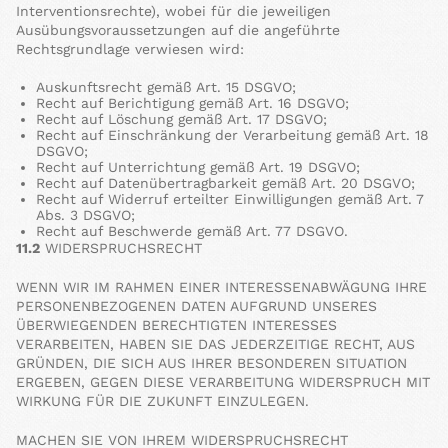
Interventionsrechte), wobei für die jeweiligen
Ausübungsvoraussetzungen auf die angeführte
Rechtsgrundlage verwiesen wird:
Auskunftsrecht gemäß Art. 15 DSGVO;
Recht auf Berichtigung gemäß Art. 16 DSGVO;
Recht auf Löschung gemäß Art. 17 DSGVO;
Recht auf Einschränkung der Verarbeitung gemäß Art. 18
DSGVO;
Recht auf Unterrichtung gemäß Art. 19 DSGVO;
Recht auf Datenübertragbarkeit gemäß Art. 20 DSGVO;
Recht auf Widerruf erteilter Einwilligungen gemäß Art. 7
Abs. 3 DSGVO;
Recht auf Beschwerde gemäß Art. 77 DSGVO.
11.2
WIDERSPRUCHSRECHT
WENN WIR IM RAHMEN EINER INTERESSENABWÄGUNG IHRE
PERSONENBEZOGENEN DATEN AUFGRUND UNSERES
ÜBERWIEGENDEN BERECHTIGTEN INTERESSES
VERARBEITEN, HABEN SIE DAS JEDERZEITIGE RECHT, AUS
GRÜNDEN, DIE SICH AUS IHRER BESONDEREN SITUATION
ERGEBEN, GEGEN DIESE VERARBEITUNG WIDERSPRUCH MIT
WIRKUNG FÜR DIE ZUKUNFT EINZULEGEN.
MACHEN SIE VON IHREM WIDERSPRUCHSRECHT