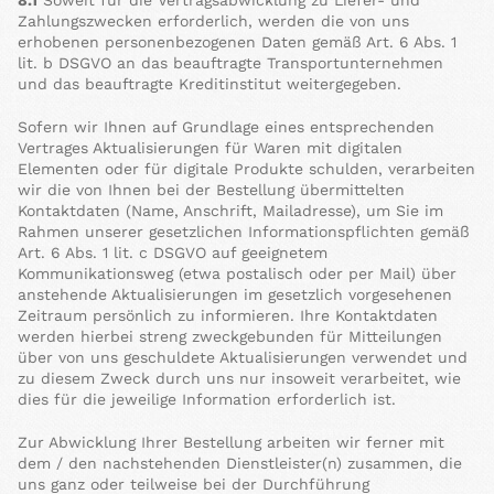
8.1
Soweit für die Vertragsabwicklung zu Liefer- und
Zahlungszwecken erforderlich, werden die von uns
erhobenen personenbezogenen Daten gemäß Art. 6 Abs. 1
lit. b DSGVO an das beauftragte Transportunternehmen
und das beauftragte Kreditinstitut weitergegeben.
Sofern wir Ihnen auf Grundlage eines entsprechenden
Vertrages Aktualisierungen für Waren mit digitalen
Elementen oder für digitale Produkte schulden, verarbeiten
wir die von Ihnen bei der Bestellung übermittelten
Kontaktdaten (Name, Anschrift, Mailadresse), um Sie im
Rahmen unserer gesetzlichen Informationspflichten gemäß
Art. 6 Abs. 1 lit. c DSGVO auf geeignetem
Kommunikationsweg (etwa postalisch oder per Mail) über
anstehende Aktualisierungen im gesetzlich vorgesehenen
Zeitraum persönlich zu informieren. Ihre Kontaktdaten
werden hierbei streng zweckgebunden für Mitteilungen
über von uns geschuldete Aktualisierungen verwendet und
zu diesem Zweck durch uns nur insoweit verarbeitet, wie
dies für die jeweilige Information erforderlich ist.
Zur Abwicklung Ihrer Bestellung arbeiten wir ferner mit
dem / den nachstehenden Dienstleister(n) zusammen, die
uns ganz oder teilweise bei der Durchführung