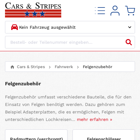
1.
HERSTELLER
2.
MODELL
Cars & Stripes
Fahrwerk
Felgenzubehör
3.
BAUJAHR
Felgenzubehör
4.
MOTORTYP
Felgenzubehör umfasst verschiedene Bauteile, die für den
Einsatz von Felgen benötigt werden. Dazu gehören zum
Beispiel Adapterplatten, die es ermöglichen, Felgen mit
unterschiedlichen Lochkreisen...
mehr erfahren »
Radmuttern (verchromt)
Felgenschlösser