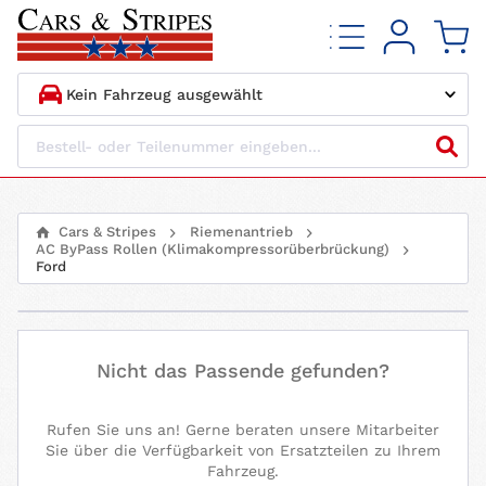
1.
HERSTELLER
2.
MODELL
Cars & Stripes
Riemenantrieb
AC ByPass Rollen (Klimakompressorüberbrückung)
3.
BAUJAHR
Ford
4.
MOTORTYP
Nicht das Passende gefunden?
Rufen Sie uns an! Gerne beraten unsere Mitarbeiter
Sie über die Verfügbarkeit von Ersatzteilen zu Ihrem
Fahrzeug.