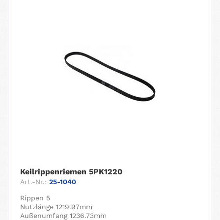
Keilrippenriemen 5PK1220
Art.-Nr.:
25-1040
Rippen 5
Nutzlänge 1219.97mm
Außenumfang 1236.73mm