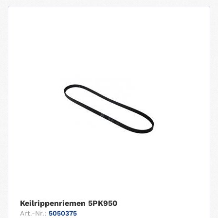
Keilrippenriemen 5PK950
Art.-Nr.:
5050375