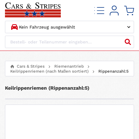
1.
HERSTELLER
2.
MODELL
Cars & Stripes
Riemenantrieb
Keilrippenriemen (nach Maßen sortiert)
Rippenanzahl:5
3.
BAUJAHR
Keilrippenriemen (Rippenanzahl:5)
4.
MOTORTYP