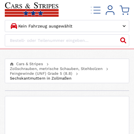
1.
HERSTELLER
2.
MODELL
Cars & Stripes
Zollschrauben, metrische Schauben, Stehbolzen
3.
BAUJAHR
Feingewinde (UNF) Grade 5 (8.8)
Sechskantmuttern in Zollmaßen
4.
MOTORTYP