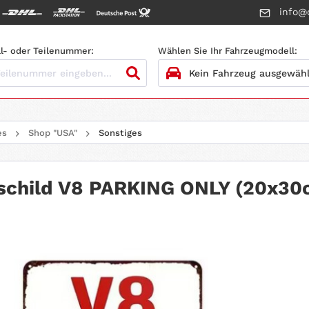
info@c
l- oder Teilenummer:
Wählen Sie Ihr Fahrzeugmodell:
1.
HERSTELLER
es
Shop "USA"
Sonstiges
2.
MODELL
3.
BAUJAHR
schild V8 PARKING ONLY (20x30
4.
MOTORTYP