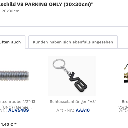
lschild V8 PARKING ONLY (20x30cm)"
: 20x30cm
uften auch
Kunden haben sich ebenfalls angesehen
tschraube 1/2"-13
Schlüsselanhänger "V8"
Br
" (UNC) (Menge...
Vord
Nr.:
AUV5489
Art.-Nr.:
AAA10
Art.
1,40 € *