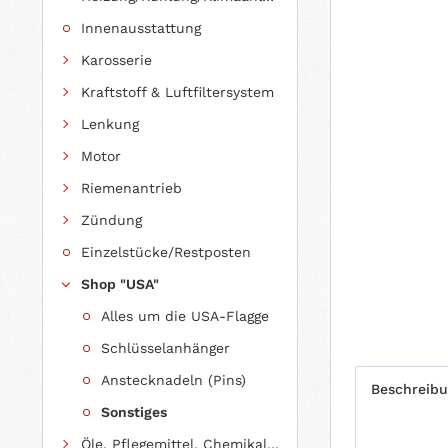
Innenausstattung
Karosserie
Kraftstoff & Luftfiltersystem
Lenkung
Motor
Riemenantrieb
Zündung
Einzelstücke/Restposten
Shop "USA"
Alles um die USA-Flagge
Schlüsselanhänger
Anstecknadeln (Pins)
Beschreib
Sonstiges
Öle, Pflegemittel, Chemikalien und Additive