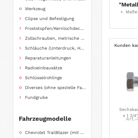
"Metal
Werkzeug
Maße
Clipse und Befestigung
Froststopfen/Kernlochdeckel (nach Abmessung sortiert)
Zollschrauben, metrische Schauben, Stehbolzen
Kunden ka
Schläuche (Unterdruck, Heizung, Kraftstoff usw.) und Zubehör
Reparaturanleitungen
Radioeinbausätze
Schlüsselrohlinge
Diverses (ohne spezielle Fahrzeugzuordnung)
Fundgrube
Sechskan
x 1 3/4
Fahrzeugmodelle
Art.-
Chevrolet TrailBlazer (mit Allradantrieb)