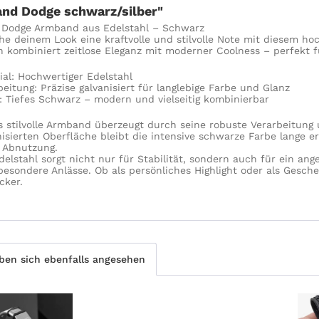
nd Dodge schwarz/silber"
 Dodge Armband aus Edelstahl – Schwarz
ihe deinem Look eine kraftvolle und stilvolle Note mit diesem 
n kombiniert zeitlose Eleganz mit moderner Coolness – perfekt fü
ial: Hochwertiger Edelstahl
beitung: Präzise galvanisiert für langlebige Farbe und Glanz
: Tiefes Schwarz – modern und vielseitig kombinierbar
s stilvolle Armband überzeugt durch seine robuste Verarbeitung 
nisierten Oberfläche bleibt die intensive schwarze Farbe lange 
 Abnutzung.
delstahl sorgt nicht nur für Stabilität, sondern auch für ein an
besondere Anlässe. Ob als persönliches Highlight oder als Gesch
cker.
en sich ebenfalls angesehen