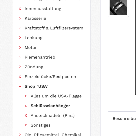
Innenausstattung
Karosserie
Kraftstoff & Luftfiltersystem
Lenkung
Motor
Riemenantrieb
Zündung
Einzelstücke/Restposten
Shop "USA"
Alles um die USA-Flagge
Schlüsselanhänger
Anstecknadeln (Pins)
Beschreib
Sonstiges
Öle, Pflegemittel, Chemikalien und Additive