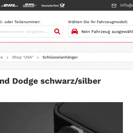
info@c
l- oder Teilenummer:
Wählen Sie Ihr Fahrzeugmodell:
1.
HERSTELLER
es
Shop "USA"
Schlüsselanhänger
2.
MODELL
3.
BAUJAHR
d Dodge schwarz/silber
4.
MOTORTYP