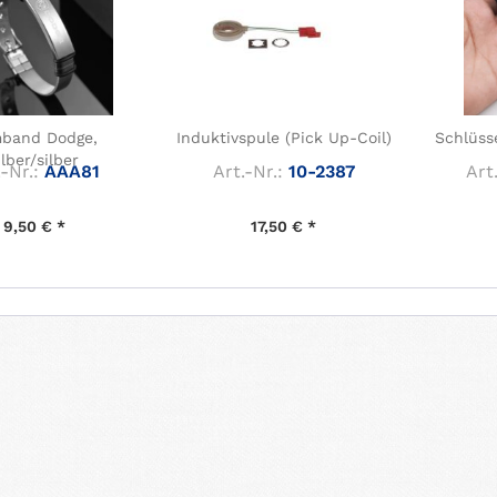
band Dodge,
Induktivspule (Pick Up-Coil)
Schlüss
ilber/silber
-Nr.:
AAA81
Art.-Nr.:
10-2387
Art.
9,50 € *
17,50 € *