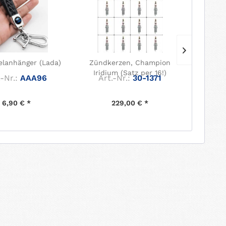
elanhänger (Lada)
Zündkerzen, Champion
Mitt
Iridium (Satz per 16!)
-Nr.:
AAA96
Art.-Nr.:
30-1371
Art
6,90 € *
229,00 € *