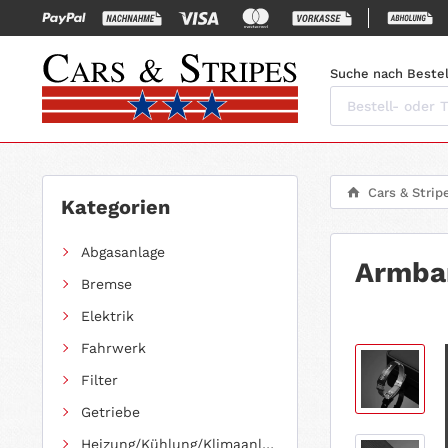
Suche nach Bestel
Cars & Strip
Kategorien
Abgasanlage
Armban
Bremse
Elektrik
Fahrwerk
Filter
Getriebe
Heizung/Kühlung/Klimaanlage