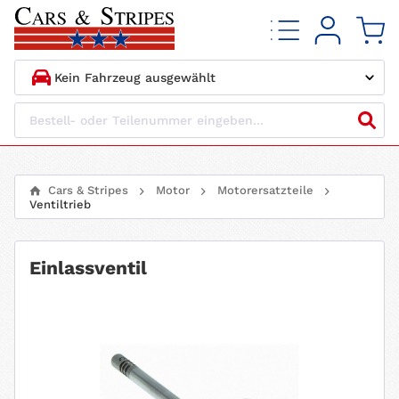
1.
HERSTELLER
2.
MODELL
Cars & Stripes
Motor
Motorersatzteile
Ventiltrieb
3.
BAUJAHR
4.
MOTORTYP
Einlassventil