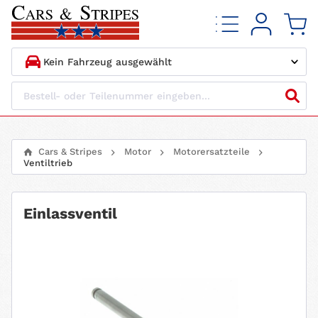
1.
HERSTELLER
2.
MODELL
Cars & Stripes
Motor
Motorersatzteile
Ventiltrieb
3.
BAUJAHR
4.
MOTORTYP
Einlassventil