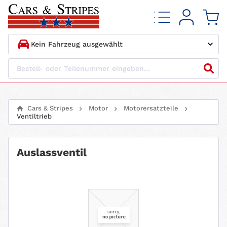
1.
HERSTELLER
2.
MODELL
Cars & Stripes
Motor
Motorersatzteile
Ventiltrieb
3.
BAUJAHR
4.
MOTORTYP
Auslassventil