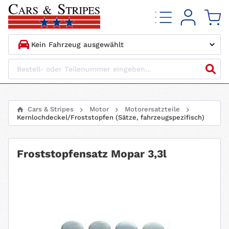
1.
HERSTELLER
2.
MODELL
Cars & Stripes
Motor
Motorersatzteile
Kernlochdeckel/Froststopfen (Sätze, fahrzeugspezifisch)
3.
BAUJAHR
4.
MOTORTYP
Froststopfensatz Mopar 3,3l