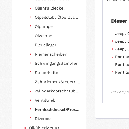
Öleinfülldeckel
Ölpeilstab, Ölpeilstabrohr
Dieser
Ölpumpe
Jeep, 
Ölwanne
Jeep, 
Pleuellager
Jeep, 
Riemenscheiben
Pontiac
Schwingungsdämpfer
Pontia
Pontia
Steuerkette
Zahnriemen/Steuerriemen
Zylinderkopfschrauben
Die Kompati
Ventiltrieb
Kernlochdeckel/Froststopfen (Sätze, fahrzeugspezifisch)
Diverses
Ölkühlerleitung