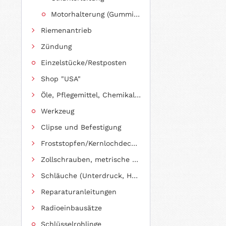
Motorhalterung (Gummilagerung)
Riemenantrieb
Zündung
Einzelstücke/Restposten
Shop "USA"
Öle, Pflegemittel, Chemikalien und Additive
Werkzeug
Clipse und Befestigung
Froststopfen/Kernlochdeckel (nach Abmessung sortiert)
Zollschrauben, metrische Schauben, Stehbolzen
Schläuche (Unterdruck, Heizung, Kraftstoff usw.) und Zubehör
Reparaturanleitungen
Radioeinbausätze
Schlüsselrohlinge