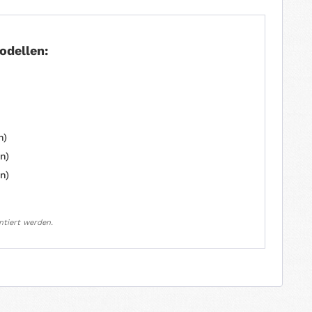
odellen:
n)
n)
n)
ntiert werden.