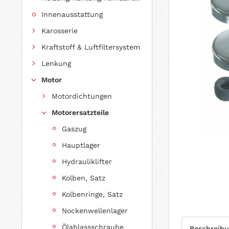
Innenausstattung
Karosserie
Kraftstoff & Luftfiltersystem
Lenkung
Motor
Motordichtungen
Motorersatzteile
Gaszug
Hauptlager
Hydrauliklifter
Kolben, Satz
Kolbenringe, Satz
Nockenwellenlager
Ölablassschraube
Beschreib