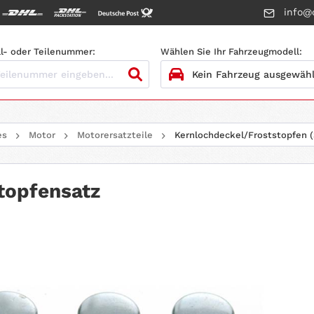
info@c
l- oder Teilenummer:
Wählen Sie Ihr Fahrzeugmodell:
1.
HERSTELLER
es
Motor
Motorersatzteile
Kernlochdeckel/Froststopfen (
2.
MODELL
3.
BAUJAHR
topfensatz
4.
MOTORTYP