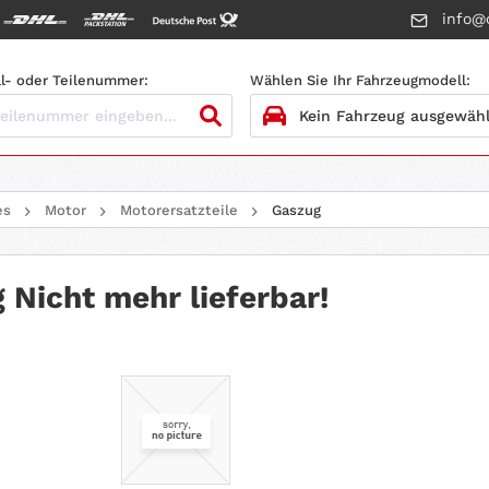
info@c
l- oder Teilenummer:
Wählen Sie Ihr Fahrzeugmodell:
1.
HERSTELLER
es
Motor
Motorersatzteile
Gaszug
2.
MODELL
3.
BAUJAHR
 Nicht mehr lieferbar!
4.
MOTORTYP