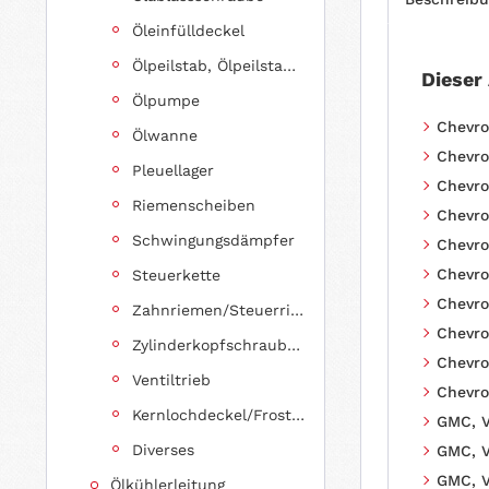
Öleinfülldeckel
Ölpeilstab, Ölpeilstabrohr
Dieser
Ölpumpe
Chevrol
Ölwanne
Chevrol
Pleuellager
Chevro
Riemenscheiben
Chevrol
Schwingungsdämpfer
Chevro
Chevrol
Steuerkette
Chevro
Zahnriemen/Steuerriemen
Chevrol
Zylinderkopfschrauben
Chevro
Ventiltrieb
Chevrol
Kernlochdeckel/Froststopfen (Sätze, fahrzeugspezifisch)
GMC, V
Diverses
GMC, V
GMC, V
Ölkühlerleitung