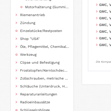
GMC, V
Motorhalterung (Gummilagerung)
GMC, V
Riemenantrieb
GMC, V
Zündung
GMC, V
Einzelstücke/Restposten
GMC, V
GMC, V
Shop "USA"
GMC, V
Öle, Pflegemittel, Chemikalien und Additive
Werkzeug
Die Kompati
Clipse und Befestigung
Froststopfen/Kernlochdeckel (nach Abmessung sortiert)
Zollschrauben, metrische Schauben, Stehbolzen
Schläuche (Unterdruck, Heizung, Kraftstoff usw.) und Zubehör
Reparaturanleitungen
Radioeinbausätze
Schlüsselrohlinge