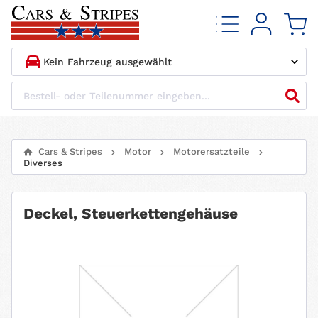
1.
HERSTELLER
2.
MODELL
Cars & Stripes
Motor
Motorersatzteile
Diverses
3.
BAUJAHR
4.
MOTORTYP
Deckel, Steuerkettengehäuse