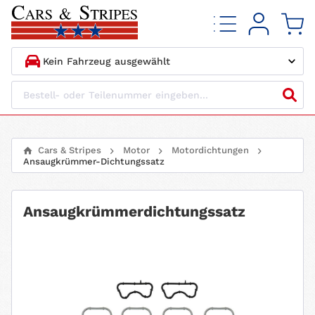
1.
HERSTELLER
2.
MODELL
Cars & Stripes
Motor
Motordichtungen
Ansaugkrümmer-Dichtungssatz
3.
BAUJAHR
4.
MOTORTYP
Ansaugkrümmerdichtungssatz