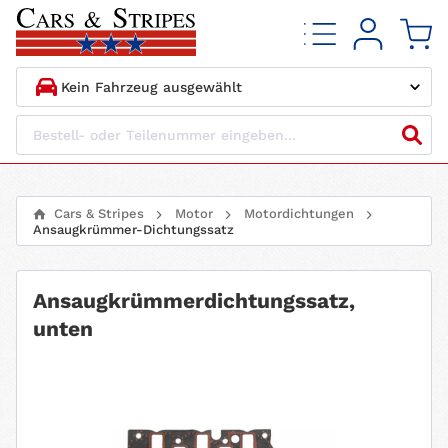
1.
HERSTELLER
2.
MODELL
Cars & Stripes
Motor
Motordichtungen
Ansaugkrümmer-Dichtungssatz
3.
BAUJAHR
4.
MOTORTYP
Ansaugkrümmerdichtungssatz,
unten