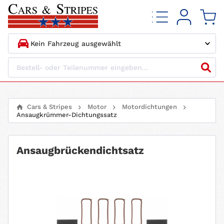
1.
HERSTELLER
2.
MODELL
Cars & Stripes
Motor
Motordichtungen
Ansaugkrümmer-Dichtungssatz
3.
BAUJAHR
4.
MOTORTYP
Ansaugbrückendichtsatz