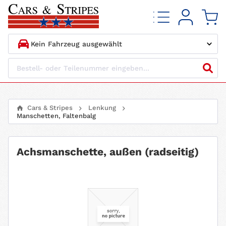
1.
HERSTELLER
2.
MODELL
Cars & Stripes
Lenkung
Manschetten, Faltenbalg
3.
BAUJAHR
4.
MOTORTYP
Achsmanschette, außen (radseitig)