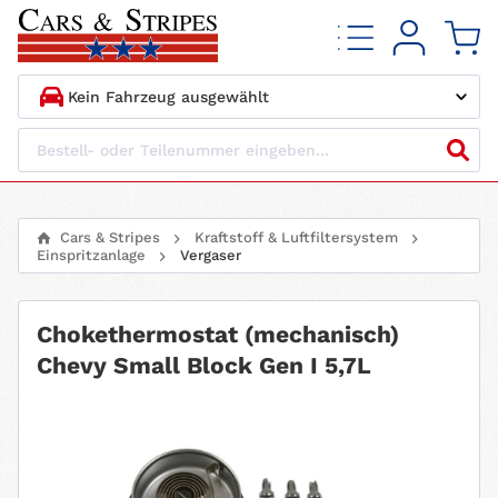
1.
HERSTELLER
2.
MODELL
Cars & Stripes
Kraftstoff & Luftfiltersystem
Einspritzanlage
Vergaser
3.
BAUJAHR
4.
MOTORTYP
Chokethermostat (mechanisch)
Chevy Small Block Gen I 5,7L