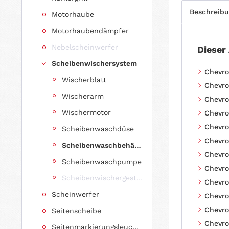
Beschreib
Motorhaube
Motorhaubendämpfer
Nebelscheinwerfer
Dieser
Scheibenwischersystem
Chevro
Wischerblatt
Chevro
Wischerarm
Chevro
Wischermotor
Chevro
Chevro
Scheibenwaschdüse
Chevro
Scheibenwaschbehälter
Chevro
Scheibenwaschpumpe
Chevro
Scheibenwischergestänge
Chevro
Scheinwerfer
Chevro
Chevro
Seitenscheibe
Chevro
Seitenmarkierungsleuchte