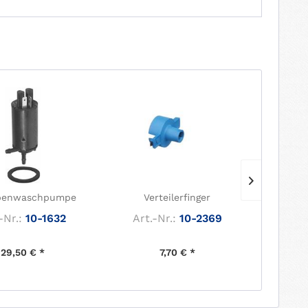
benwaschpumpe
Verteilerfinger
Ve
-Nr.:
10-1632
Art.-Nr.:
10-2369
Art.
29,50 € *
7,70 € *