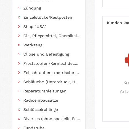
Zündung
Einzelstücke/Restposten
Kunden ka
Shop "USA"
Öle, Pflegemittel, Chemikalien und Additive
Werkzeug
Clipse und Befestigung
Froststopfen/Kernlochdeckel (nach Abmessung sortiert)
Zollschrauben, metrische Schauben, Stehbolzen
Schläuche (Unterdruck, Heizung, Kraftstoff usw.) und Zubehör
Kra
Reparaturanleitungen
Art.
Radioeinbausätze
Schlüsselrohlinge
Diverses (ohne spezielle Fahrzeugzuordnung)
Fundgrube