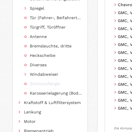
Chevro
Spiegel
GMC, V
Tür (Fahrer-, Beifahrertür, Schiebetür, Hecktür)
GMC, V
Türgriff, Türöffner
GMC, V
Antenne
GMC, V
GMC, V
Bremsleuchte, dritte
GMC, V
Heckscheibe
GMC, V
Diverses
GMC, V
Windabweiser
GMC, V
Schmutzfänger
GMC, V
GMC, V
Karosserielagerung (Body Mount)
GMC, V
Kraftstoff & Luftfiltersystem
GMC, V
Lenkung
Motor
Die Kompati
Riemenantrieb