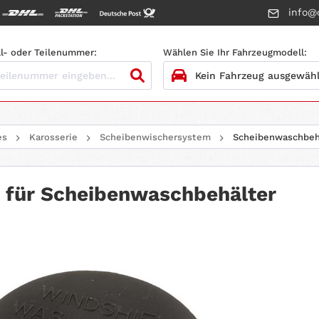
info@c
l- oder Teilenummer:
Wählen Sie Ihr Fahrzeugmodell:
1.
HERSTELLER
es
Karosserie
Scheibenwischersystem
Scheibenwaschbeh
2.
MODELL
3.
BAUJAHR
 für Scheibenwaschbehälter
4.
MOTORTYP