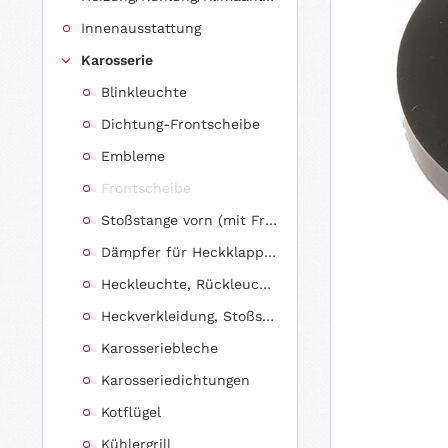
Innenausstattung
Karosserie
Blinkleuchte
Dichtung-Frontscheibe
Embleme
Frontscheibe
Stoßstange vorn (mit Frontverkleidung, Spoiler)
Dämpfer für Heckklappen/Kofferraumdeckel
Heckleuchte, Rückleuchte
Heckverkleidung, Stoßstange hinten
Karosseriebleche
Karosseriedichtungen
Kotflügel
Kühlergrill