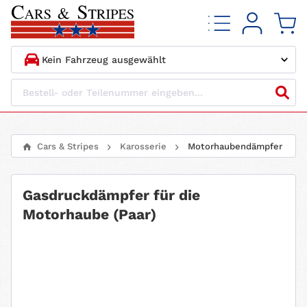
1.
HERSTELLER
2.
MODELL
Cars & Stripes
Karosserie
Motorhaubendämpfer
3.
BAUJAHR
Gasdruckdämpfer für die
4.
MOTORTYP
Motorhaube (Paar)