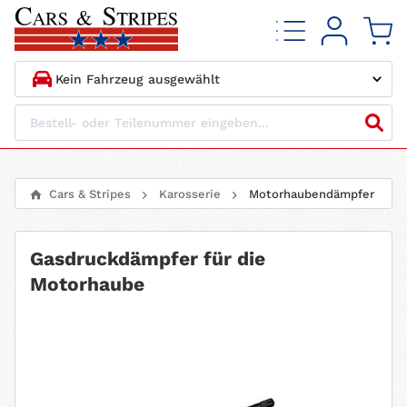
1.
HERSTELLER
2.
MODELL
Cars & Stripes
Karosserie
Motorhaubendämpfer
3.
BAUJAHR
Gasdruckdämpfer für die
4.
MOTORTYP
Motorhaube