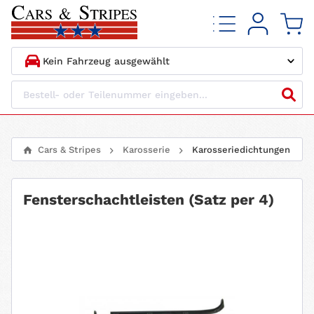
1.
HERSTELLER
2.
MODELL
Cars & Stripes
Karosserie
Karosseriedichtungen
3.
BAUJAHR
Fensterschachtleisten (Satz per 4)
4.
MOTORTYP