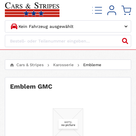
1.
HERSTELLER
2.
MODELL
Cars & Stripes
Karosserie
Embleme
3.
BAUJAHR
Emblem GMC
4.
MOTORTYP