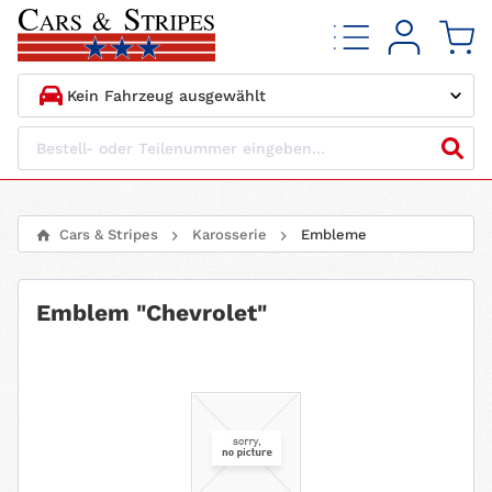
1.
HERSTELLER
2.
MODELL
Cars & Stripes
Karosserie
Embleme
3.
BAUJAHR
Emblem "Chevrolet"
4.
MOTORTYP