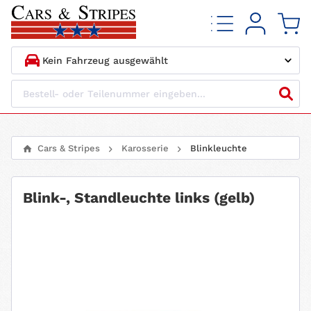
1.
HERSTELLER
2.
MODELL
Cars & Stripes
Karosserie
Blinkleuchte
3.
BAUJAHR
Blink-, Standleuchte links (gelb)
4.
MOTORTYP