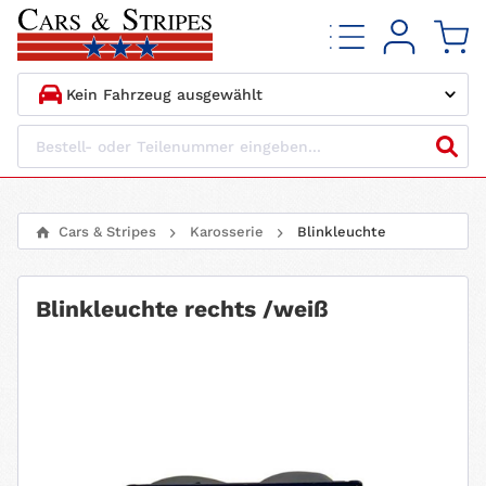
1.
HERSTELLER
2.
MODELL
Cars & Stripes
Karosserie
Blinkleuchte
3.
BAUJAHR
Blinkleuchte rechts /weiß
4.
MOTORTYP