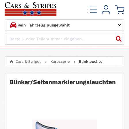
1.
HERSTELLER
2.
MODELL
Cars & Stripes
Karosserie
Blinkleuchte
3.
BAUJAHR
Blinker/Seitenmarkierungsleuchten
4.
MOTORTYP