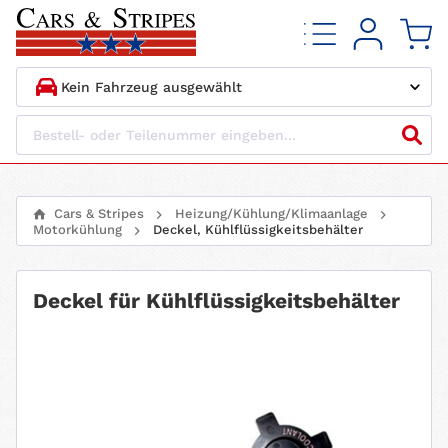
1.
HERSTELLER
2.
MODELL
Cars & Stripes
Heizung/Kühlung/Klimaanlage
Motorkühlung
Deckel, Kühlflüssigkeitsbehälter
3.
BAUJAHR
4.
MOTORTYP
Deckel für Kühlflüssigkeitsbehälter