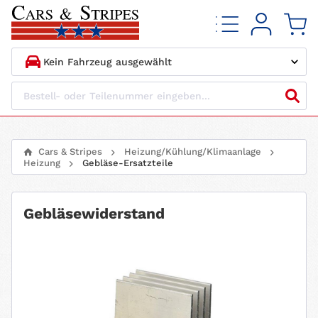
1.
HERSTELLER
2.
MODELL
Cars & Stripes
Heizung/Kühlung/Klimaanlage
Heizung
Gebläse-Ersatzteile
3.
BAUJAHR
4.
MOTORTYP
Gebläsewiderstand