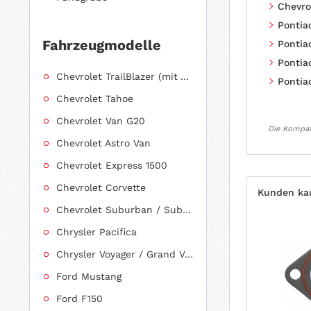
Chevrol
Pontiac
Fahrzeugmodelle
Pontiac
Pontiac
Chevrolet TrailBlazer (mit Allradantrieb)
Pontiac
Chevrolet Tahoe
Chevrolet Van G20
Die Kompati
Chevrolet Astro Van
Chevrolet Express 1500
Chevrolet Corvette
Kunden ka
Chevrolet Suburban / Suburban 1500
Chrysler Pacifica
Chrysler Voyager / Grand Voyager
Ford Mustang
Ford F150