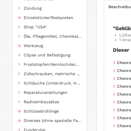
Beschreib
Zündung
Einzelstücke/Restposten
Shop "USA"
"Geblä
Lüfte
Öle, Pflegemittel, Chemikalien und Additive
1 Ans
Werkzeug
Dieser
Clipse und Befestigung
Chevrol
Froststopfen/Kernlochdeckel (nach Abmessung sortiert)
Chevrol
Zollschrauben, metrische Schauben, Stehbolzen
Chevrol
Schläuche (Unterdruck, Heizung, Kraftstoff usw.) und Zubehör
Chevrol
Reparaturanleitungen
Chevrol
Radioeinbausätze
Chevrol
Chevrol
Schlüsselrohlinge
Chevrol
Diverses (ohne spezielle Fahrzeugzuordnung)
Chevrol
Fundgrube