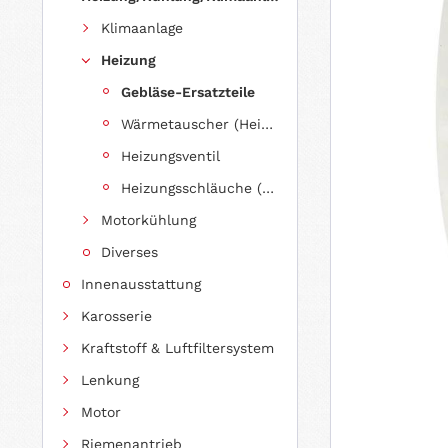
Klimaanlage
Heizung
Gebläse-Ersatzteile
Wärmetauscher (Heizungkühler)
Heizungsventil
Heizungsschläuche (Meterware)
Motorkühlung
Diverses
Innenausstattung
Karosserie
Kraftstoff & Luftfiltersystem
Lenkung
Motor
Riemenantrieb