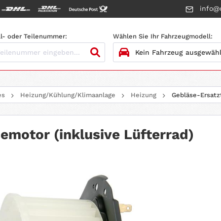
info@c
l- oder Teilenummer:
Wählen Sie Ihr Fahrzeugmodell:
1.
HERSTELLER
es
Heizung/Kühlung/Klimaanlage
Heizung
Gebläse-Ersatz
2.
MODELL
3.
BAUJAHR
emotor (inklusive Lüfterrad)
4.
MOTORTYP