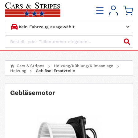
1.
HERSTELLER
2.
MODELL
Cars & Stripes
Heizung/Kühlung/Klimaanlage
Heizung
Gebläse-Ersatzteile
3.
BAUJAHR
4.
MOTORTYP
Gebläsemotor