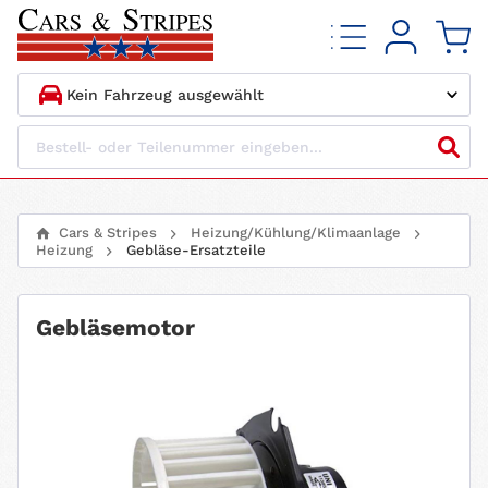
1.
HERSTELLER
2.
MODELL
Cars & Stripes
Heizung/Kühlung/Klimaanlage
Heizung
Gebläse-Ersatzteile
3.
BAUJAHR
4.
MOTORTYP
Gebläsemotor