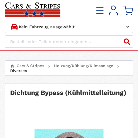
1.
HERSTELLER
2.
MODELL
Cars & Stripes
Heizung/Kühlung/Klimaanlage
Diverses
3.
BAUJAHR
4.
MOTORTYP
Dichtung Bypass (Kühlmittelleitung)