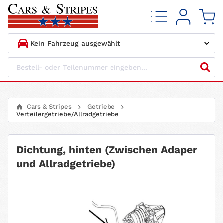
1.
HERSTELLER
2.
MODELL
Cars & Stripes
Getriebe
Verteilergetriebe/Allradgetriebe
3.
BAUJAHR
4.
MOTORTYP
Dichtung, hinten (Zwischen Adaper
und Allradgetriebe)