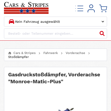
1.
HERSTELLER
2.
MODELL
Cars & Stripes
Fahrwerk
Vorderachse
Stoßdämpfer
3.
BAUJAHR
4.
MOTORTYP
Gasdruckstoßdämpfer, Vorderachse
"Monroe-Matic-Plus"