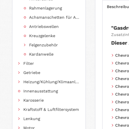
Beschreib
Rahmenlagerung
Achsmanschetten für Antriebswellen
Antriebswellen
"Gasdr
Zusatzin
Kreuzgelenke
Dieser
Felgenzubehör
Kardanwelle
Chevrol
Chevrol
Filter
Chevrol
Getriebe
Chevrol
Heizung/Kühlung/Klimaanlage
Chevrol
Innenausstattung
Chevrol
Karosserie
Chevrol
Kraftstoff & Luftfiltersystem
Chevrol
Chevrol
Lenkung
Chevrol
Motor