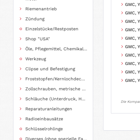
GMC, Yu
Riemenantrieb
GMC, Y
Zündung
GMC, Yu
Einzelstücke/Restposten
GMC, Y
GMC, Y
Shop "USA"
GMC, Y
Öle, Pflegemittel, Chemikalien und Additive
GMC, Y
Werkzeug
GMC, Y
Clipse und Befestigung
GMC, Y
Froststopfen/Kernlochdeckel (nach Abmessung sortiert)
GMC, Y
Zollschrauben, metrische Schauben, Stehbolzen
Schläuche (Unterdruck, Heizung, Kraftstoff usw.) und Zubehör
Die Kompati
Reparaturanleitungen
Radioeinbausätze
Schlüsselrohlinge
Diverses (ohne spezielle Fahrzeugzuordnung)