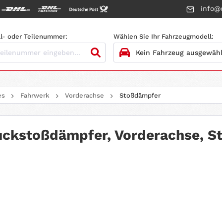
info@c
l- oder Teilenummer:
Wählen Sie Ihr Fahrzeugmodell:
1.
HERSTELLER
es
Fahrwerk
Vorderachse
Stoßdämpfer
2.
MODELL
3.
BAUJAHR
ckstoßdämpfer, Vorderachse, S
4.
MOTORTYP