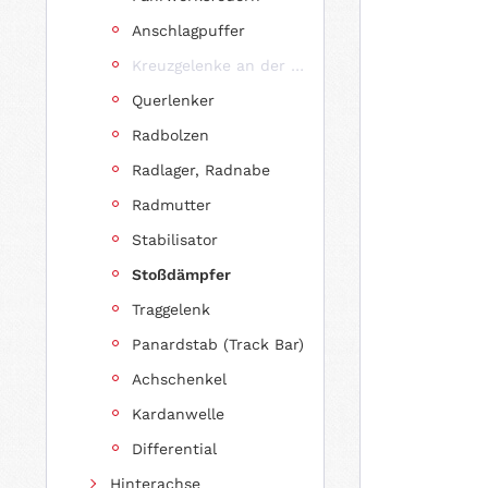
Anschlagpuffer
Kreuzgelenke an der Vorderachse
Querlenker
Radbolzen
Radlager, Radnabe
Radmutter
Stabilisator
Stoßdämpfer
Traggelenk
Panardstab (Track Bar)
Achschenkel
Kardanwelle
Differential
Hinterachse