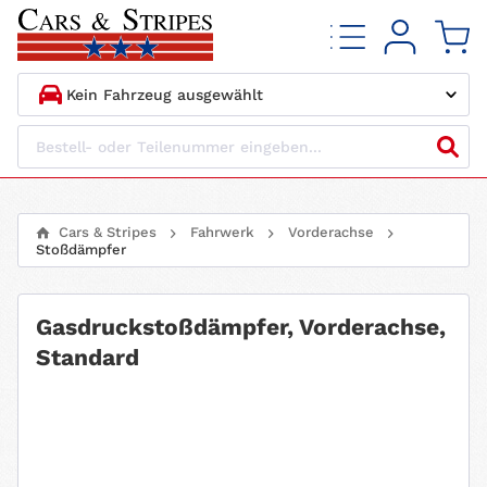
1.
HERSTELLER
2.
MODELL
Cars & Stripes
Fahrwerk
Vorderachse
Stoßdämpfer
3.
BAUJAHR
4.
MOTORTYP
Gasdruckstoßdämpfer, Vorderachse,
Standard