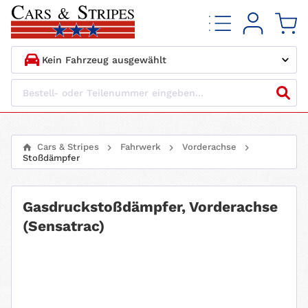
1.
HERSTELLER
2.
MODELL
Cars & Stripes
Fahrwerk
Vorderachse
Stoßdämpfer
3.
BAUJAHR
4.
MOTORTYP
Gasdruckstoßdämpfer, Vorderachse
(Sensatrac)