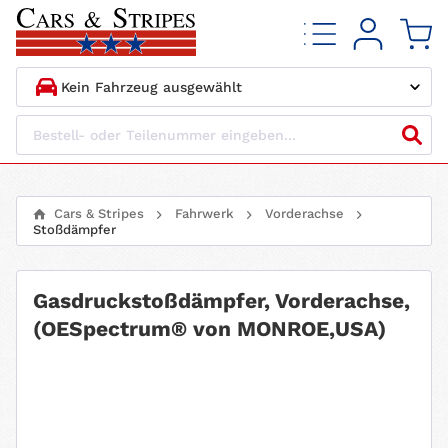
1.
HERSTELLER
2.
MODELL
Cars & Stripes
Fahrwerk
Vorderachse
Stoßdämpfer
3.
BAUJAHR
4.
MOTORTYP
Gasdruckstoßdämpfer, Vorderachse,
(OESpectrum® von MONROE,USA)