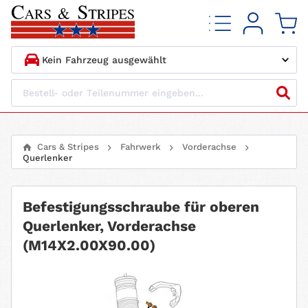
1.
HERSTELLER
2.
MODELL
Cars & Stripes
Fahrwerk
Vorderachse
Querlenker
3.
BAUJAHR
4.
MOTORTYP
Befestigungsschraube für oberen
Querlenker, Vorderachse
(M14X2.00X90.00)